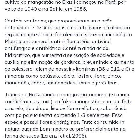
cultivo do mangostão no Brasil começou no Pará, por
volta de 1940 e na Bahia, em 1956.
Contém xantonas, que proporcionam uma ação
antioxidante. As xantonas e as catequinas auxiliam na
regulação intestinal e fortalecem o sistema imunológico.
Plant a antitumoral, anti-inflamatória, antiviral,
antifúngica e antibiótica. Contém ainda ácido
hidrocítrico, que aumenta a sensação de saciedade e
auxilia na eliminação de gorduras, prevenindo o aumento
do colesterol, além de possuir vitaminas (B6 e B12 e C) e
minerais como potássio, cálcio, fósforo, ferro, zinco,
manganês, cobre, aminoácidos, fibras e proteínas.
Temos no Brasil ainda o mangostão-amarelo (Garcinia
cochichinensis Lour.), ou falso-mangostão, com um fruto
amarelo, tipo drupa, liso de forma elíptica, sabor ácido,
com polpa suculenta, contendo 1-3 sementes. Essa
espécie possui flores andróginas. Fruto consumido in
natura, quando bem maduro ou preferencialmente na
forma de sucos (Lorenzi et al, 2006).