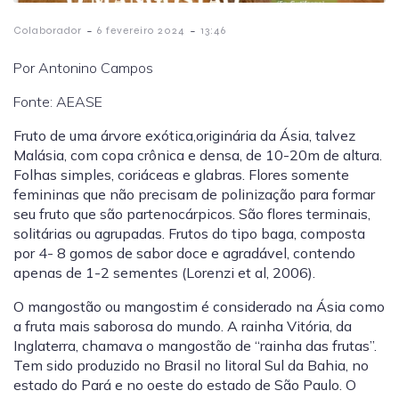
-
-
Colaborador
6 fevereiro 2024
13:46
Por Antonino Campos
Fonte: AEASE
Fruto de uma árvore exótica,originária da Ásia, talvez
Malásia, com copa crônica e densa, de 10-20m de altura.
Folhas simples, coriáceas e glabras. Flores somente
femininas que não precisam de polinização para formar
seu fruto que são partenocárpicos. São flores terminais,
solitárias ou agrupadas. Frutos do tipo baga, composta
por 4- 8 gomos de sabor doce e agradável, contendo
apenas de 1-2 sementes (Lorenzi et al, 2006).
O mangostão ou mangostim é considerado na Ásia como
a fruta mais saborosa do mundo. A rainha Vitória, da
Inglaterra, chamava o mangostão de “rainha das frutas”.
Tem sido produzido no Brasil no litoral Sul da Bahia, no
estado do Pará e no oeste do estado de São Paulo. O