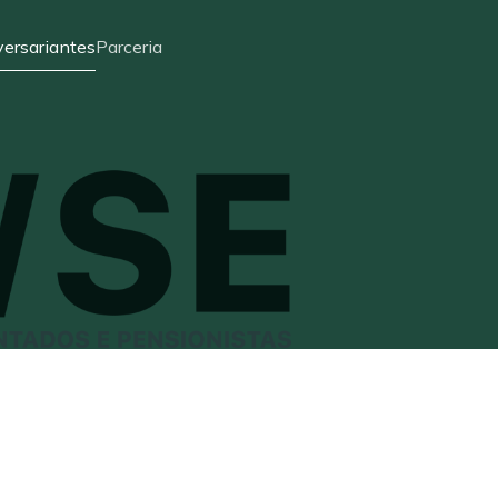
ersariantes
Parceria