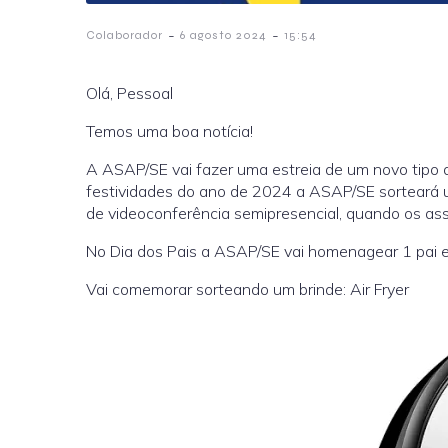
-
-
Colaborador
6 agosto 2024
15:54
Olá, Pessoal
Temos uma boa notícia!
A ASAP/SE vai fazer uma estreia de um novo tipo d
festividades do ano de 2024 a ASAP/SE sorteará u
de videoconferência semipresencial, quando os a
No Dia dos Pais a ASAP/SE vai homenagear 1 pai 
Vai comemorar sorteando um brinde: Air Fryer