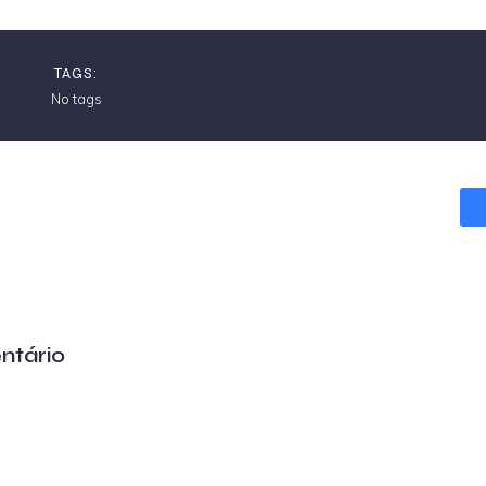
TAGS:
No tags
ntário