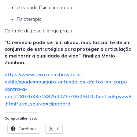
Atividade física orientada
Fisioterapia
Controle do peso a longo prazo
“O remédio pode ser um aliado, mas faz parte de um
conjunto de estratégias para proteger a articulação
e melhorar a qualidade de vida”, finaliza Mario
Zambon.
https://www.terra.com.br/vida-e-
estilo/saude/mounjaro-entenda-os-efeitos-no-corpo-
contra-a-
dor,22807b33e43825407fe7062f610c0ee1vu5pyzw8
.html?utm_source=clipboard
Compartilhe isso:
Facebook
X