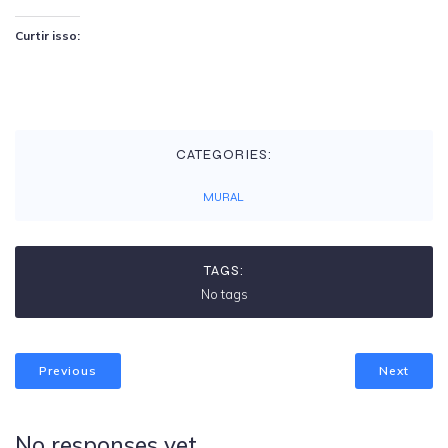
Curtir isso:
CATEGORIES:
MURAL
TAGS:
No tags
Previous
Next
No responses yet