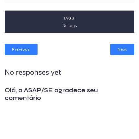
TAGS:
No tags
Previous
Next
No responses yet
Olá, a ASAP/SE agradece seu
comentário