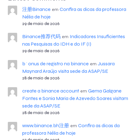
注册Binance
Confira as dicas da professora
em
Nélia de hoje
29 de maio de 2026
Binance推荐代码
Indicadores Insuficientes
em
nas Pesquisas do IDH e do IF (I)
29 de maio de 2026
b^onus de registro na binance
Jussara
em
Maynard Araújo visita sede da ASAP/SE
28 de maio de 2026
create a binance account
Gema Galgane
em
Fontes e Sonia Maria de Azevedo Soares visitam
sede da ASAP/SE
28 de maio de 2026
www.binance.bh注册
Confira as dicas da
em
professora Nélia de hoje
27 de maio de 2026