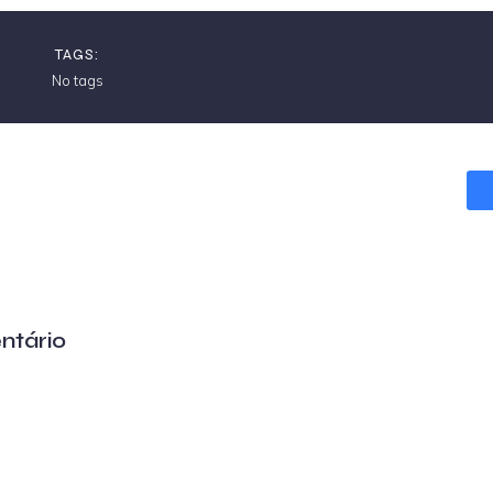
TAGS:
No tags
ntário