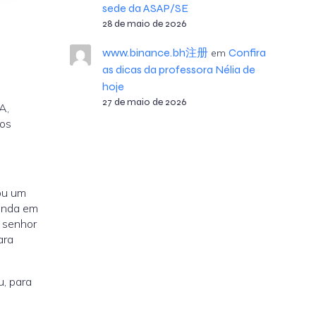
sede da ASAP/SE
28 de maio de 2026
www.binance.bh注册
Confira
em
as dicas da professora Nélia de
hoje
27 de maio de 2026
A,
 os
lou um
Renda em
 senhor
ara
, para