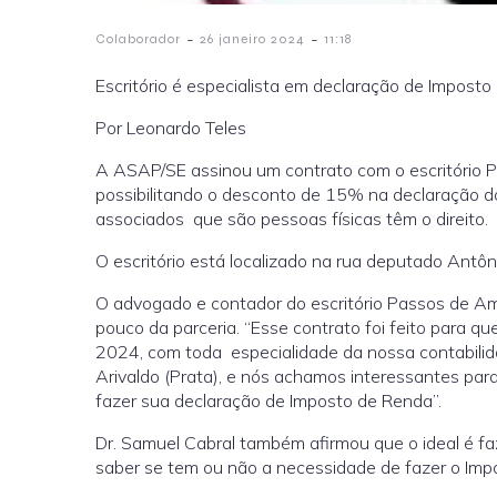
-
-
Colaborador
26 janeiro 2024
11:18
Escritório é especialista em declaração de Imposto
Por Leonardo Teles
A ASAP/SE assinou um contrato com o escritório P
possibilitando o desconto de 15% na declaração d
associados que são pessoas físicas têm o direito.
O escritório está localizado na rua deputado Antônio
O advogado e contador do escritório Passos de Amo
pouco da parceria. “Esse contrato foi feito para 
2024, com toda especialidade da nossa contabilid
Arivaldo (Prata), e nós achamos interessantes par
fazer sua declaração de Imposto de Renda”.
Dr. Samuel Cabral também afirmou que o ideal é f
saber se tem ou não a necessidade de fazer o Impos