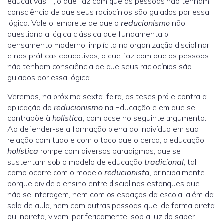
educativas…”, o que faz com que as pessoas não tenham
consciência de que seus raciocínios são guiados por essa
lógica. Vale o lembrete de que o
reducionismo
não
questiona a lógica clássica que fundamenta o
pensamento moderno, implícita na organização disciplinar
e nas práticas educativas, o que faz com que as pessoas
não tenham consciência de que seus raciocínios são
guiados por essa lógica.
Veremos, na próxima sexta-feira, as teses pró e contra a
aplicação do
reducionismo
na Educação e em que se
contrapõe à
holística
, com base no seguinte argumento:
Ao defender-se a formação plena do indivíduo em sua
relação com tudo e com o todo que o cerca, a educação
holística
rompe com diversos paradigmas, que se
sustentam sob o modelo de educação
tradicional
, tal
como ocorre com o modelo
reducionista
, principalmente
porque divide o ensino entre disciplinas estanques que
não se interagem, nem com os espaços da escola, além da
sala de aula, nem com outras pessoas que, de forma direta
ou indireta, vivem, perifericamente, sob a luz do saber