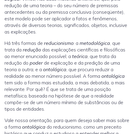
redução de uma teoria – do seu número de premissas
antecedentes ou da premissa conclusiva (conseqüente),
este modelo pode ser aplicador a fatos e fenômenos,
através de diversas teorias, significados, objetos, inclusive
as explicações.
Há três formas de
reducionismo
: a
metodológica
, que
trata da
redução
das explicações científicas e filosóficas
ao menor enunciado possível; a
teórica
, que trata da
redução do
poder
de explicação e da predição de uma
teoria a outra; e a
ontológica
, que procura reduzir a
realidade ao menor número possível. A forma
ontológica
tem sido a forma mais estudada, a mais debatida, a mais
relevante. Por quê? É que se trata de uma posição
metafísica, baseada na hipótese de que a realidade
compõe-se de um número mínimo de substâncias ou de
tipos de entidades.
Vale nossa orientação, para quem deseja saber mais sobre
a forma
ontológica
do reducionismo, como um preceito
histórico que conduz o estudioso a entender melhor a