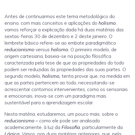
Antes de continuarmos este tema metodológico do
ensino, com mais conceitos e aplicações do
holismo
,
vamos reforçar a explicação dada há duas matérias das
sextas-feiras 30 de dezembro e 2 deste janeiro. O
lembrete básico refere-se ao embate paradigmático
reducionismo
versus
holismo.
O primeiro modelo, de
origem cartesiana, baseia-se na posição filosófica
caracterizada pela tese de que as propriedades do todo
podem ser reduzidas às propriedades das suas partes. O
segundo modelo,
holismo,
tenta provar que, na medida em
que as partes pertencem ao todo, necessitando-se
acrescentar contornos intervenientes, como os sensoriais
e emocionais, inova-se com um paradigma mais
sustentável para a aprendizagem escolar.
Nesta matéria, estudaremos, um pouco mais, sobre o
reducionismo –
como ele pode ser analisado
academicamente, à luz da
Filosofia
, particularmente da ­
Lógica.
Vimos, nas duas matérias anteriores, que, pela