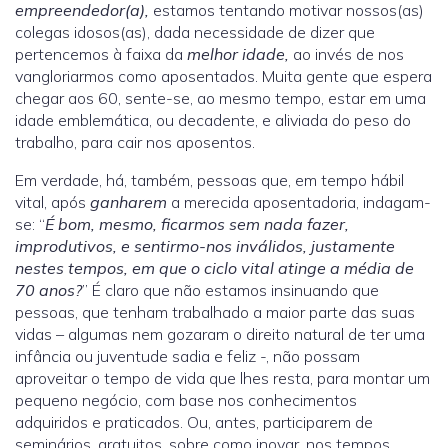
empreendedor(a),
estamos tentando motivar nossos(as)
colegas idosos(as), dada necessidade de dizer que
pertencemos à faixa da
melhor idade,
ao invés de nos
vangloriarmos como aposentados. Muita gente que espera
chegar aos 60, sente-se, ao mesmo tempo, estar em uma
idade emblemática, ou decadente, e aliviada do peso do
trabalho, para cair nos aposentos.
Em verdade, há, também, pessoas que, em tempo hábil
vital, após
ganharem
a merecida aposentadoria, indagam-
se: “
É bom, mesmo, ficarmos sem nada fazer,
improdutivos, e sentirmo-nos inválidos, justamente
nestes tempos, em que o ciclo vital atinge a média de
70 anos?
” É claro que não estamos insinuando que
pessoas, que tenham trabalhado a maior parte das suas
vidas – algumas nem gozaram o direito natural de ter uma
infância ou juventude sadia e feliz -, não possam
aproveitar o tempo de vida que lhes resta, para montar um
pequeno negócio, com base nos conhecimentos
adquiridos e praticados. Ou, antes, participarem de
seminários, gratuitos, sobre como inovar, nos tempos