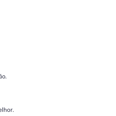
ão.
lhor.