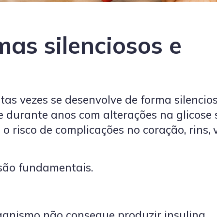
mas silenciosos e
as vezes se desenvolve de forma silencios
e durante anos com alterações na glicose
o risco de complicações no coração, rins, 
 são fundamentais.
ganismo não consegue produzir insulina