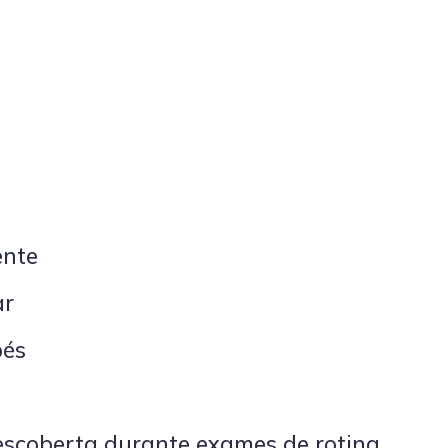
ente
ar
pés
escoberta durante exames de rotina.