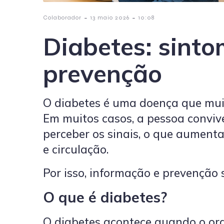
-
-
Colaborador
13 maio 2026
10:08
Diabetes: sinto
prevenção
O diabetes é uma doença que muit
Em muitos casos, a pessoa conviv
perceber os sinais, o que aumenta 
e circulação.
Por isso, informação e prevenção
O que é diabetes?
O diabetes acontece quando o or