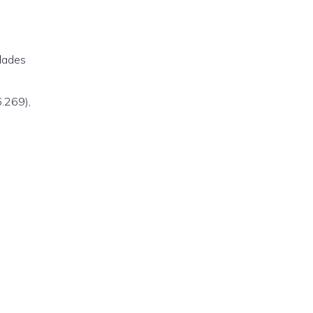
dades
6.269),