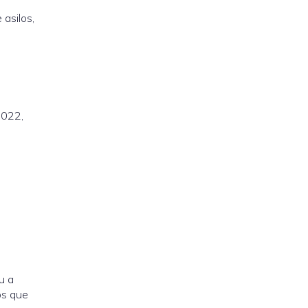
asilos,
2022,
u a
os que