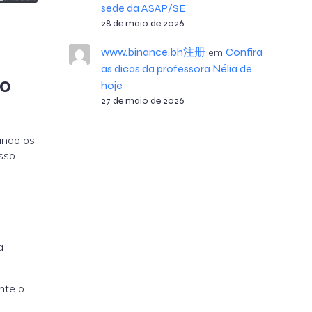
sede da ASAP/SE
28 de maio de 2026
www.binance.bh注册
Confira
em
as dicas da professora Nélia de
do
hoje
27 de maio de 2026
undo os
Isso
a
nte o