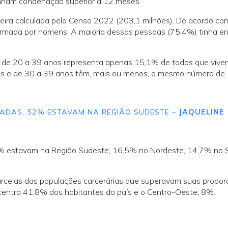
inham condenação superior a 12 meses.
leira calculada pelo Censo 2022 (203,1 milhões). De acordo co
ormada por homens. A maioria dessas pessoas (75,4%) tinha en
ária de 20 a 39 anos representa apenas 15,1% de todos que viv
nos e de 30 a 39 anos têm, mais ou menos, o mesmo número de
RADAS, 52% ESTAVAM NA REGIÃO SUDESTE –
JAQUELINE
% estavam na Região Sudeste, 16,5% no Nordeste, 14,7% no S
rcelas das populações carcerárias que superavam suas propor
oncentra 41,8% dos habitantes do país e o Centro-Oeste, 8%.