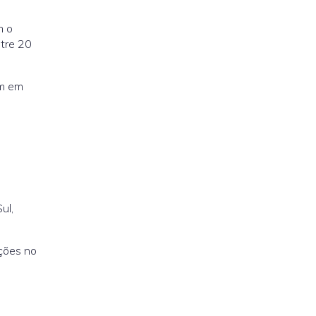
m o
tre 20
em em
ul,
ções no