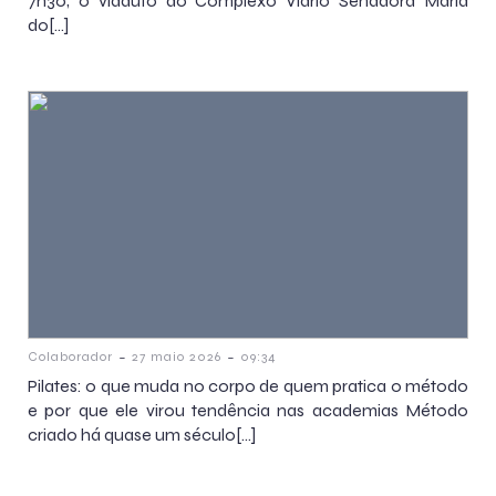
7h30, o viaduto do Complexo Viário Senadora Maria
do[…]
-
-
Colaborador
27 maio 2026
09:34
Pilates: o que muda no corpo de quem pratica o método
e por que ele virou tendência nas academias Método
criado há quase um século[…]