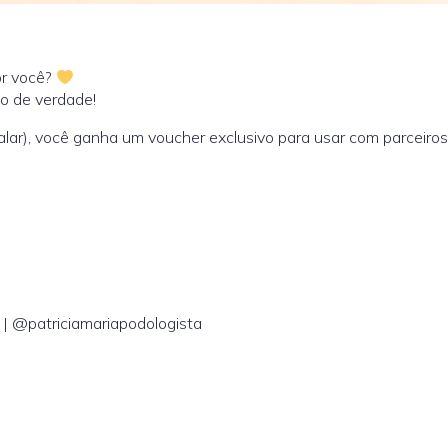
or você?
o de verdade!
ar), você ganha um voucher exclusivo para usar com parceiros
 | @patriciamariapodologista