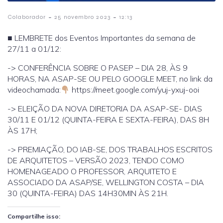
-
-
Colaborador
25 novembro 2023
12:13
■ LEMBRETE dos Eventos Importantes da semana de
27/11 a 01/12:
-> CONFERÊNCIA SOBRE O PASEP – DIA 28, ÀS 9
HORAS, NA ASAP-SE OU PELO GOOGLE MEET, no link da
videochamada:
https://meet.google.com/yuj-yxuj-ooi
-> ELEIÇÃO DA NOVA DIRETORIA DA ASAP-SE- DIAS
30/11 E 01/12 (QUINTA-FEIRA E SEXTA-FEIRA), DAS 8H
ÀS 17H;
-> PREMIAÇÃO, DO IAB-SE, DOS TRABALHOS ESCRITOS
DE ARQUITETOS – VERSÃO 2023, TENDO COMO
HOMENAGEADO O PROFESSOR, ARQUITETO E
ASSOCIADO DA ASAP/SE, WELLINGTON COSTA – DIA
30 (QUINTA-FEIRA) DAS 14H30MIN ÀS 21H.
Compartilhe isso: