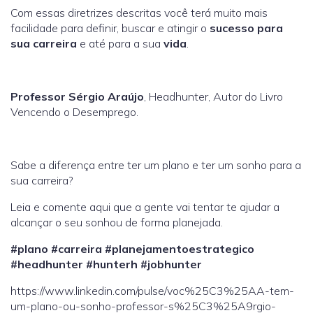
Com essas diretrizes descritas você terá muito mais
facilidade para definir, buscar e atingir o
sucesso para
sua carreira
e até para a sua
vida
.
Professor Sérgio Araújo
, Headhunter, Autor do Livro
Vencendo o Desemprego.
Sabe a diferença entre ter um plano e ter um sonho para a
sua carreira?
Leia e comente aqui que a gente vai tentar te ajudar a
alcançar o seu sonhou de forma planejada.
#plano
#carreira
#planejamentoestrategico
#headhunter
#hunterh
#jobhunter
https://www.linkedin.com/pulse/voc%25C3%25AA-tem-
um-plano-ou-sonho-professor-s%25C3%25A9rgio-