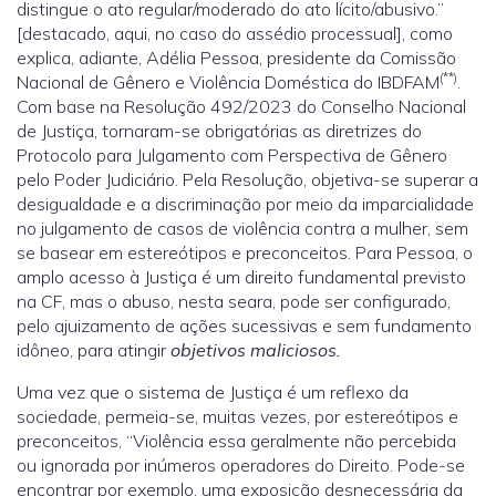
distingue o ato regular/moderado do ato lícito/abusivo.”
[destacado, aqui, no caso do assédio processual], como
explica, adiante, Adélia Pessoa, presidente da Comissão
(**)
Nacional de Gênero e Violência Doméstica do IBDFAM
.
Com base na Resolução 492/2023 do Conselho Nacional
de Justiça, tornaram-se obrigatórias as diretrizes do
Protocolo para Julgamento com Perspectiva de Gênero
pelo Poder Judiciário. Pela Resolução, objetiva-se superar a
desigualdade e a discriminação por meio da imparcialidade
no julgamento de casos de violência contra a mulher, sem
se basear em estereótipos e preconceitos. Para Pessoa, o
amplo acesso à Justiça é um direito fundamental previsto
na CF, mas o abuso, nesta seara, pode ser configurado,
pelo ajuizamento de ações sucessivas e sem fundamento
idôneo, para atingir
objetivos maliciosos.
Uma vez que o sistema de Justiça é um reflexo da
sociedade, permeia-se, muitas vezes, por estereótipos e
preconceitos, “Violência essa geralmente não percebida
ou ignorada por inúmeros operadores do Direito. Pode-se
encontrar por exemplo, uma exposição desnecessária da