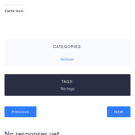
Curtir isso:
CATEGORIES:
Notícias
TAGS:
No tags
Previous
Next
No responses yet