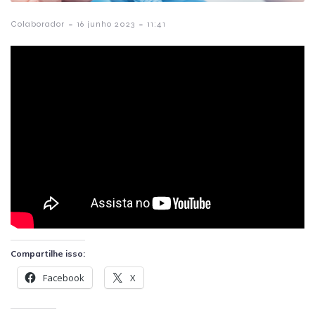
-
-
Colaborador
16 junho 2023
11:41
Compartilhe isso:
Facebook
X