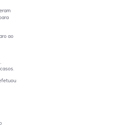
 eram
para
aro ao
,
 casos.
 efetuou
o