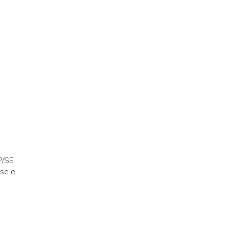
P/SE
se e