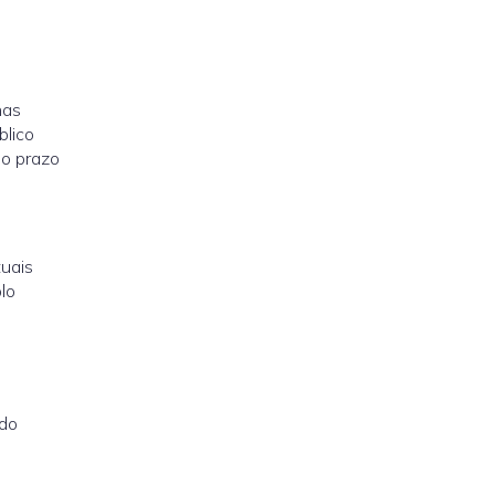
nas
blico
 o prazo
tuais
lo
 do