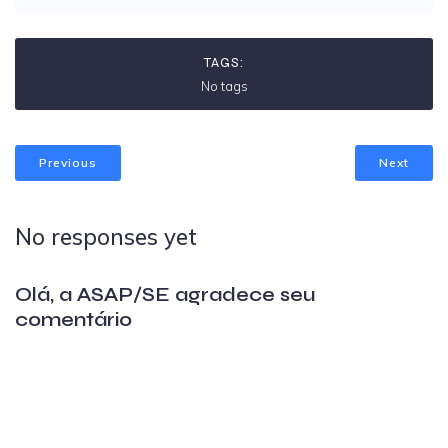
TAGS:
No tags
Previous
Next
No responses yet
Olá, a ASAP/SE agradece seu
comentário