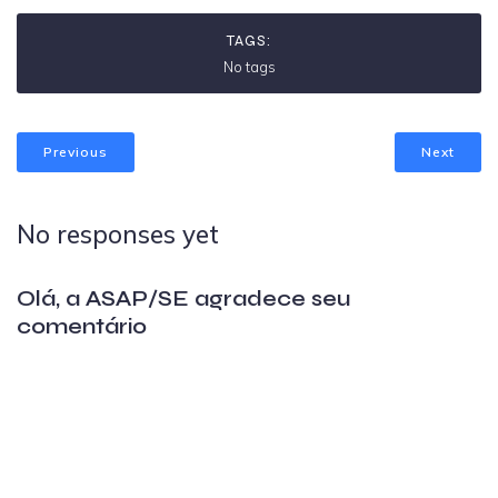
TAGS:
No tags
Previous
Next
No responses yet
Olá, a ASAP/SE agradece seu
comentário