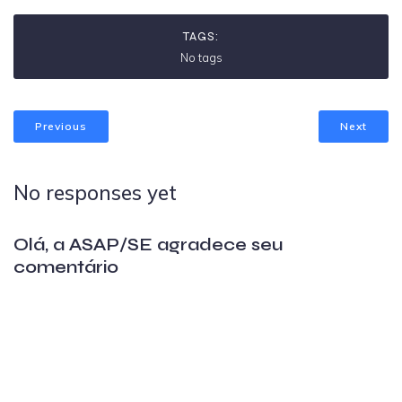
TAGS:
No tags
Previous
Next
No responses yet
Olá, a ASAP/SE agradece seu
comentário