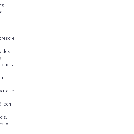
as
 o
,
resa e,
o das
s
oriais
a.
e
xa, que
), com
ais,
esso