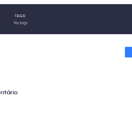
TAGS:
No tags
ntário