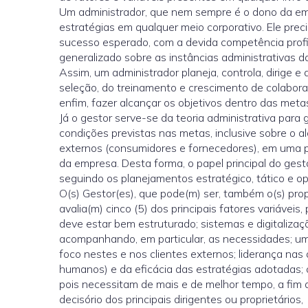
Um administrador, que nem sempre é o dono da em
estratégias em qualquer meio corporativo. Ele prec
sucesso esperado, com a devida competência prof
generalizado sobre as instâncias administrativas 
Assim, um administrador planeja, controla, dirige e
seleção, do treinamento e crescimento de colabor
enfim, fazer alcançar os objetivos dentro das metas
Já o gestor serve-se da teoria administrativa para
condições previstas nas metas, inclusive sobre o a
externos (consumidores e fornecedores), em uma po
da empresa. Desta forma, o papel principal do gestor
seguindo os planejamentos estratégico, tático e op
O(s) Gestor(es), que pode(m) ser, também o(s) prop
avalia(m) cinco (5) dos principais fatores variáveis
deve estar bem estruturado; sistemas e digitaliz
acompanhando, em particular, as necessidades; um 
foco nestes e nos clientes externos; liderança na
humanos) e da eficácia das estratégias adotadas; 
pois necessitam de mais e de melhor tempo, a fim 
decisório dos principais dirigentes ou proprietários,