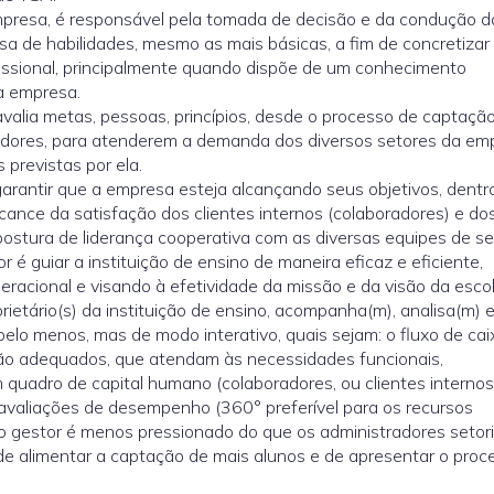
presa, é responsável pela tomada de decisão e da condução d
isa de habilidades, mesmo as mais básicas, a fim de concretizar
issional, principalmente quando dispõe de um conhecimento
da empresa.
 avalia metas, pessoas, princípios, desde o processo de captação
adores, para atenderem a demanda dos diversos setores da emp
 previstas por ela.
 garantir que a empresa esteja alcançando seus objetivos, dentr
lcance da satisfação dos clientes internos (colaboradores) e do
stura de liderança cooperativa com as diversas equipes de set
 é guiar a instituição de ensino de maneira eficaz e eficiente,
eracional e visando à efetividade da missão e da visão da escol
rietário(s) da instituição de ensino, acompanha(m), analisa(m) 
, pelo menos, mas de modo interativo, quais sejam: o fluxo de cai
ação adequados, que atendam às necessidades funcionais,
quadro de capital humano (colaboradores, ou clientes internos
s avaliações de desempenho (360° preferível para os recursos
o gestor é menos pressionado do que os administradores setori
de alimentar a captação de mais alunos e de apresentar o proc