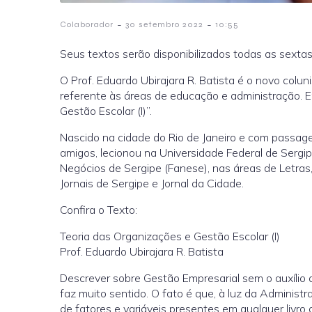
-
-
Colaborador
30 setembro 2022
10:55
Seus textos serão disponibilizados todas as sextas
O Prof. Eduardo Ubirajara R. Batista é o novo colun
referente às áreas de educação e administração. Em
Gestão Escolar (I)”.
Nascido na cidade do Rio de Janeiro e com passage
amigos, lecionou na Universidade Federal de Serg
Negócios de Sergipe (Fanese), nas áreas de Letras,
Jornais de Sergipe e Jornal da Cidade.
Confira o Texto:
Teoria das Organizações e Gestão Escolar (I)
Prof. Eduardo Ubirajara R. Batista
Descrever sobre Gestão Empresarial sem o auxílio 
faz muito sentido. O fato é que, à luz da Administ
de fatores e variáveis presentes em qualquer livro