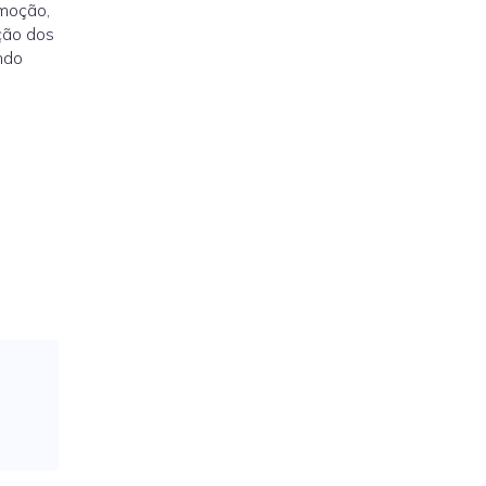
omoção,
ção dos
ndo