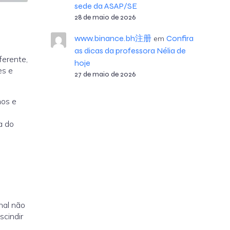
sede da ASAP/SE
28 de maio de 2026
www.binance.bh注册
Confira
em
as dicas da professora Nélia de
ferente,
hoje
es e
27 de maio de 2026
nos e
e
a do
nal não
scindir