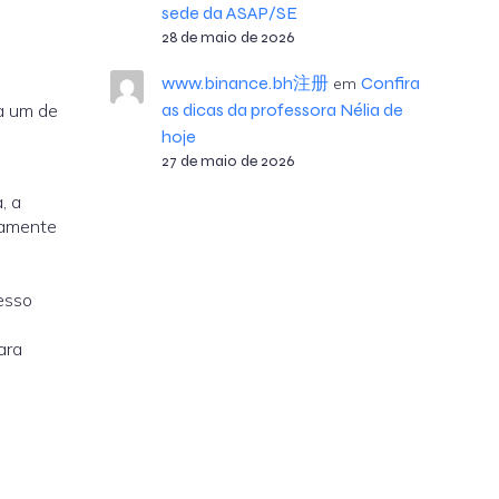
sede da ASAP/SE
28 de maio de 2026
www.binance.bh注册
Confira
em
a um de
as dicas da professora Nélia de
hoje
27 de maio de 2026
, a
vamente
esso
ara