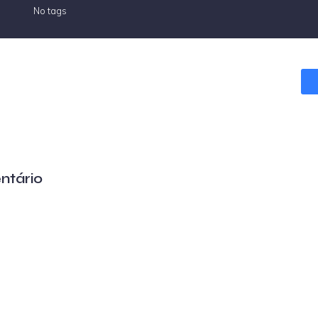
No tags
ntário