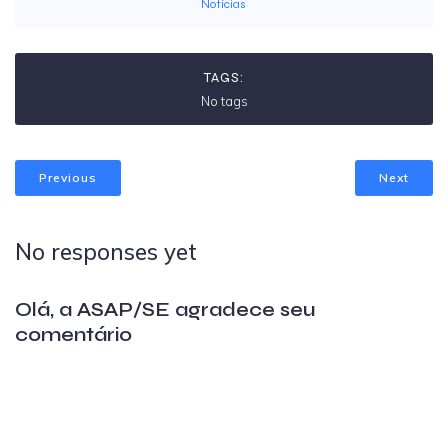
Notícias
TAGS:
No tags
Previous
Next
No responses yet
Olá, a ASAP/SE agradece seu
comentário