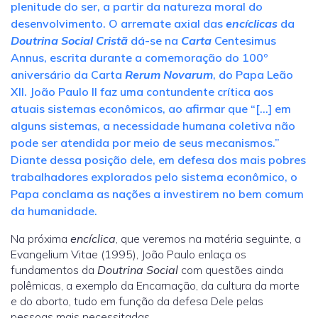
plenitude do ser, a partir da natureza moral do
desenvolvimento. O arremate axial das
encíclicas
da
Doutrina Social
Cristã
dá-se na
Carta
Centesimus
Annus, escrita durante a comemoração do 100º
aniversário da Carta
Rerum Novarum
, do Papa Leão
XII. João Paulo II faz uma contundente crítica aos
atuais sistemas econômicos, ao afirmar que “[…] em
alguns sistemas, a necessidade humana coletiva não
pode ser atendida por meio de seus mecanismos.”
Diante dessa posição dele, em defesa dos mais pobres
trabalhadores explorados pelo sistema econômico, o
Papa conclama as nações a investirem no bem comum
da humanidade.
Na próxima
encíclica
, que veremos na matéria seguinte, a
Evangelium Vitae (1995), João Paulo enlaça os
fundamentos da
Doutrina Social
com questões ainda
polêmicas, a exemplo da Encarnação, da cultura da morte
e do aborto, tudo em função da defesa Dele pelas
pessoas mais necessitadas.