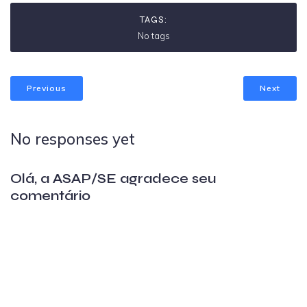
TAGS:
No tags
Previous
Next
No responses yet
Olá, a ASAP/SE agradece seu
comentário