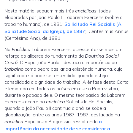
Nesta matéria, seguem mais três
encíclicas
, todas
elaboradas por João Paulo II: Laborem Exercens (Sobre o
trabalho humano), de 1981;
Sollicitudo Rei Socialis (A
Solicitude Social da Igreja), de 1987
; Centesimus Annus
(Centésimo Ano), de 1991.
Na
Encíclica
Laborem Exercens, acrescenta-se mais um
reforço ao alicerce do fundamento da
Doutrina Social
Cristã
. O Papa João Paulo II destaca a importância do
trabalho
como pedra basilar da existência humana, cujo
significado só pode ser entendido, quando esteja
consolidada a dignidade do trabalho. A ênfase desta Carta
é lembrada em todos os países em que o Papa visitou,
durante o papado dele. O mesmo teor básico da Laborem
Exercens ocorre na
encíclica
Sollicitudo Rei Socialis,
quando o João Paulo II continua a análise sobe a
globalização, entre os anos 1967-1987, destacada na
encíclica
Populorum Progressio, ressaltando
a
importância da necessidade de se considerar a