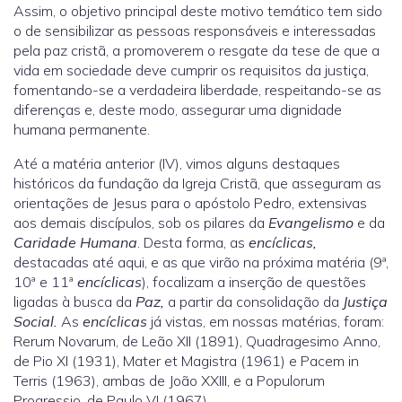
Assim, o objetivo principal deste motivo temático tem sido
o de sensibilizar as pessoas responsáveis e interessadas
pela paz cristã, a promoverem o resgate da tese de que a
vida em sociedade deve cumprir os requisitos da justiça,
fomentando-se a verdadeira liberdade, respeitando-se as
diferenças e, deste modo, assegurar uma dignidade
humana permanente.
Até a matéria anterior (IV), vimos alguns destaques
históricos da fundação da Igreja Cristã, que asseguram as
orientações de Jesus para o apóstolo Pedro, extensivas
aos demais discípulos, sob os pilares da
Evangelismo
e da
Caridade Humana
. Desta forma, as
encíclicas,
destacadas até aqui, e as que virão na próxima matéria (9ª,
10ª e 11ª
encíclicas
), focalizam a inserção de questões
ligadas à busca da
Paz,
a partir da consolidação da
Justiça
Social.
As
encíclicas
já vistas, em nossas matérias, foram:
Rerum Novarum, de Leão XII (1891), Quadragesimo Anno,
de Pio XI (1931), Mater et Magistra (1961) e Pacem in
Terris (1963), ambas de João XXIII, e a Populorum
Progressio, de Paulo VI (1967).