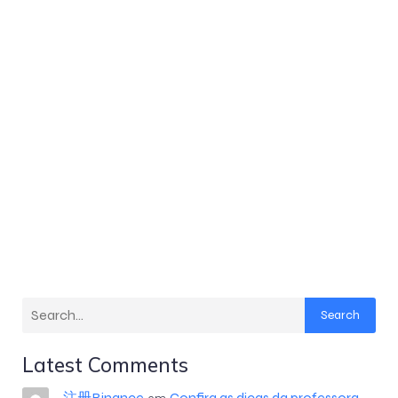
Search
Latest Comments
注册Binance
Confira as dicas da professora
em