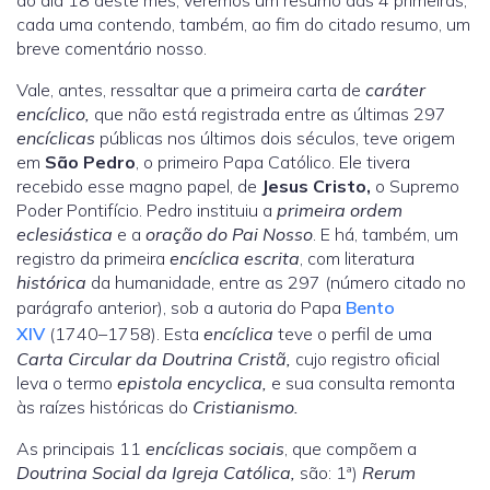
do dia 18 deste mês, veremos um resumo das 4 primeiras,
cada uma contendo, também, ao fim do citado resumo, um
breve comentário nosso.
Vale, antes, ressaltar que a primeira carta de
caráter
encíclico,
que não está registrada entre as últimas 297
encíclicas
públicas nos últimos dois séculos, teve origem
em
São Pedro
, o primeiro Papa Católico. Ele tivera
recebido esse magno papel, de
Jesus Cristo,
o Supremo
Poder Pontifício. Pedro instituiu a
primeira ordem
eclesiástica
e a
oração do Pai Nosso
. E há, também, um
registro da primeira
encíclica escrita
, com literatura
histórica
da humanidade, entre as 297 (número citado no
parágrafo anterior), sob a autoria do Papa
Bento
XIV
(1740–1758). Esta
encíclica
teve o perfil de uma
Carta Circular da Doutrina Cristã,
cujo registro oficial
leva o termo
epistola encyclica,
e sua consulta remonta
às raízes históricas do
Cristianismo.
As principais 11
encíclicas sociais
, que compõem a
Doutrina Social da Igreja Católica,
são: 1ª)
Rerum