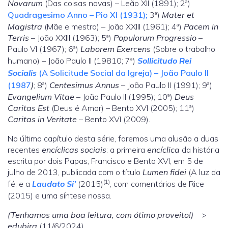
Novarum
(Das coisas novas) – Leão XII (1891); 2ª)
Quadragesimo Anno – Pio XI (1931);
3ª)
Mater et
Magistra
(Mãe e mestra) – João XXIII (1961); 4ª)
Pacem in
Terris
– João XXIII (1963); 5ª)
Populorum Progressio
–
Paulo VI (1967); 6ª)
Laborem Exercens
(Sobre o trabalho
humano) – João Paulo II (19810; 7ª)
Sollicitudo Rei
Socialis
(A Solicitude Social da Igreja) – João Paulo II
(1987
)
; 8ª)
Centesimus Annus
– João Paulo II (1991); 9ª)
Evangelium Vitae
– João Paulo II (1995); 10ª)
Deus
Caritas Est
(Deus é Amor) – Bento XVI (2005); 11ª)
Caritas in Veritate
– Bento XVI (2009).
No último capítulo desta série, faremos uma alusão a duas
recentes
encíclicas sociais
: a primeira
encíclica
da história
escrita por dois Papas, Francisco e Bento XVI, em 5 de
julho de 2013, publicada com o título
Lumen fidei
(A luz da
(1)
fé; e a
Laudato Si’
(2015)
, com comentários de Rice
(2015) e uma síntese nossa.
(Tenhamos uma boa leitura, com ótimo proveito!)
>
edubira
(11/6/2024)