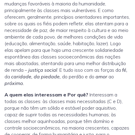
mudanças favoráveis à maioria da humanidade,
principalmente às classes mais vulneráveis. E como
oferecem, geralmente, princípios orientadores importantes,
sobre os quais os fiéis podem refletir, elas atentam para a
necessidade de paz, de maior respeito à cultura e ao meio
ambiente de cada povo, de melhores condições de vida
(educação, alimentação, saúde, habitação, lazer). Logo
elas apelam para que haja uma crescente solidariedade
espontânea das classes socioeconômicas das nações
mais abastadas, atentando para uma melhor distribuição
de renda –
justiça social
. E tudo isso com as forças da
fé,
da
caridade, da piedade,
do perdão e do
amor
ao
próximo.
A quem elas interessam e Por quê?
Interessam a
todas as classes: às classes mais necessitadas (C e D),
porque não têm um sólido e estável poder aquisitivo,
capaz de suprir todas as necessidades humanas; às
classes melhor aquinhoadas, porque têm domínio e
controle socioeconômicos, na maioria crescentes, capazes
de cooperar, de forma humanitária e justa, para o