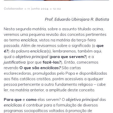
-
-
Colaborador
11 junho 2024
12:02
Prof. Eduardo Ubirajara R. Batista
Nesta segunda matéria, sobre o assunto titulado acima,
veremos uma pequena revisão dos conceitos pertinentes
ao termo
encíclica,
vistos na matéria da terça-feira
passada. Além de revisarmos sobre o significado (o
que
é?
) da palavra
encíclica
(s), lembraremos, também aqui,
qual o
objetivo principal
(
para que servem?
) e a
justificativa
(por que
fazê-las?
)
.
Então, comecemos
revendo
O que são
encíclicas?
São cartas
esclarecedoras, promulgadas pelo Papa e disponibilizadas
aos fiéis católicos cristãos, porém acessíveis a qualquer
pessoa pertencente a outro fundamento religioso – cabe
ler, na matéria anterior, a amplitude deste conceito.
Para que
e
como
elas servem? O
objetivo principal
das
encíclicas
é contribuir para a formulação de diversos
programas sociopolíticos voltados à promoção de