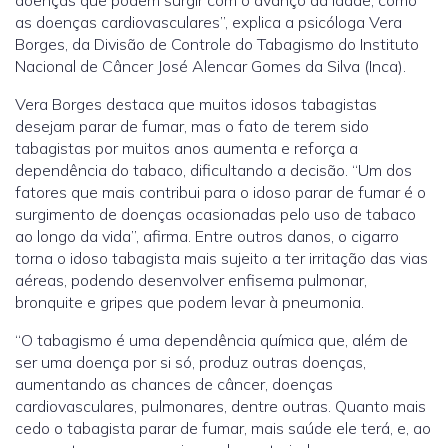
doenças que podem surgir com o avanço da idade, como
as doenças cardiovasculares”, explica a psicóloga Vera
Borges, da Divisão de Controle do Tabagismo do Instituto
Nacional de Câncer José Alencar Gomes da Silva (Inca).
Vera Borges destaca que muitos idosos tabagistas
desejam parar de fumar, mas o fato de terem sido
tabagistas por muitos anos aumenta e reforça a
dependência do tabaco, dificultando a decisão. “Um dos
fatores que mais contribui para o idoso parar de fumar é o
surgimento de doenças ocasionadas pelo uso de tabaco
ao longo da vida”, afirma. Entre outros danos, o cigarro
torna o idoso tabagista mais sujeito a ter irritação das vias
aéreas, podendo desenvolver enfisema pulmonar,
bronquite e gripes que podem levar à pneumonia.
“O tabagismo é uma dependência química que, além de
ser uma doença por si só, produz outras doenças,
aumentando as chances de câncer, doenças
cardiovasculares, pulmonares, dentre outras. Quanto mais
cedo o tabagista parar de fumar, mais saúde ele terá, e, ao