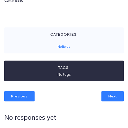
Curtir isso:
CATEGORIES:
Notícias
TAGS:
No tags
Previous
Next
No responses yet