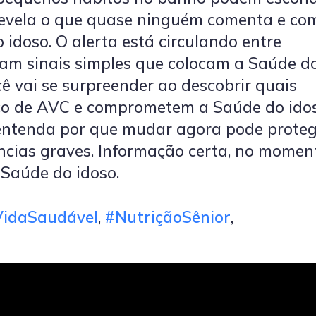
 revela o que quase ninguém comenta e co
 idoso. O alerta está circulando entre
ram sinais simples que colocam a Saúde d
cê vai se surpreender ao descobrir quais
co de AVC e comprometem a Saúde do ido
e entenda por que mudar agora pode proteg
ncias graves. Informação certa, no momen
 Saúde do idoso.
VidaSaudável
,
#NutriçãoSênior
,