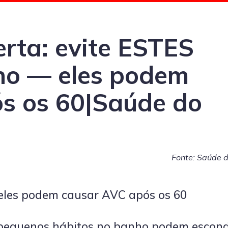
erta: evite ESTES
ho — eles podem
s os 60|Saúde do
Fonte: Saúde d
eles podem causar AVC após os 60
 pequenos hábitos no banho podem escon