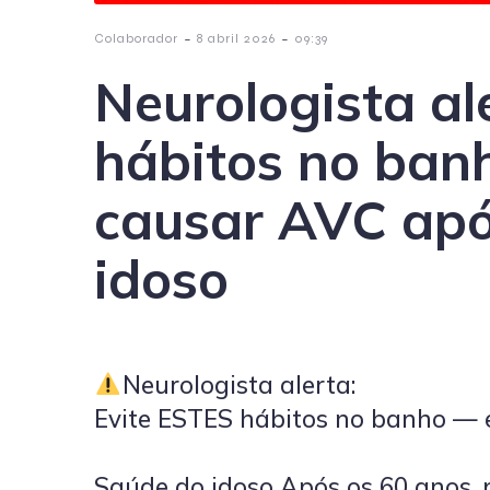
-
-
Colaborador
8 abril 2026
09:39
Neurologista al
hábitos no ban
causar AVC apó
idoso
Neurologista alerta:
Evite ESTES hábitos no banho — 
Saúde do idoso Após os 60 anos,