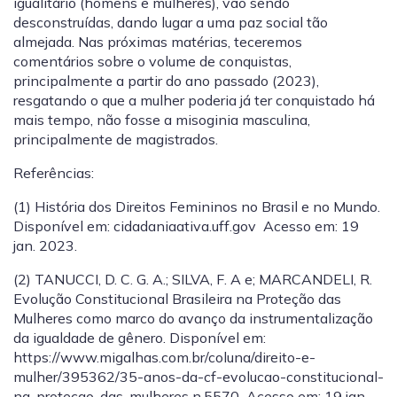
igualitário (homens e mulheres), vão sendo
desconstruídas, dando lugar a uma paz social tão
almejada. Nas próximas matérias, teceremos
comentários sobre o volume de conquistas,
principalmente a partir do ano passado (2023),
resgatando o que a mulher poderia já ter conquistado há
mais tempo, não fosse a misoginia masculina,
principalmente de magistrados.
Referências:
(1)
História dos Direitos Femininos no Brasil e no Mundo.
Disponível em: cidadaniaativa.uff.gov Acesso em: 19
jan. 2023.
(2)
TANUCCI, D. C. G. A.; SILVA, F. A e; MARCANDELI, R.
Evolução Constitucional Brasileira na Proteção das
Mulheres como marco do avanço da instrumentalização
da igualdade de gênero. Disponível em:
https://www.migalhas.com.br/coluna/direito-e-
mulher/395362/35-anos-da-cf-evolucao-constitucional-
na-protecao-das-mulheres n.5570 Acesso em: 19 jan.