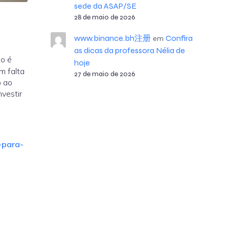
sede da ASAP/SE
28 de maio de 2026
www.binance.bh注册
Confira
em
as dicas da professora Nélia de
ão é
hoje
m falta
27 de maio de 2026
o ao
vestir
-para-