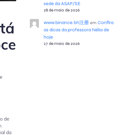
sede da ASAP/SE
28 de maio de 2026
stá
www.binance.bh注册
Confira
em
as dicas da professora Nélia de
hoje
oce
27 de maio de 2026
de
co de
m
al da