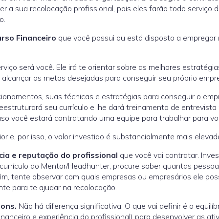
a sua recolocação profissional, pois eles farão todo serviço 
o.
rso Financeiro
que você possui ou está disposto a empregar
viço será você. Ele irá te orientar sobre as melhores estratégias
 a alcançar as metas desejadas para conseguir seu próprio empr
acionamentos, suas técnicas e estratégias para conseguir o emp
estruturará seu currículo e lhe dará treinamento de entrevista
o você estará contratando uma equipe para trabalhar para vo
r e, por isso, o valor investido é substancialmente mais elevad
ia e reputação do profissional
que você vai contratar. Inve
 currículo do Mentor/Headhunter, procure saber quantas pessoas
 fim, tente observar com quais empresas ou empresários ele pos
nte para te ajudar na recolocação.
bons.
Não há diferença significativa. O que vai definir é o equilíb
inanceiro e experiência do profissional) para desenvolver as ati