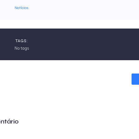
Notícias
TAGS:
No tags
ntário