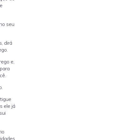
de
 no seu
, dirá
ego.
rego e,
 para
cê.
o.
stigue
 ele já
sui
rio
vidades