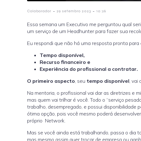
-
-
Colaborador
29 setembro 2023
10:26
Essa semana um Executivo me perguntou qual seri
um serviço de um Headhunter para fazer sua recolo
Eu respondi que não há uma resposta pronta para 
Tempo disponível,
Recurso financeiro e
Experiência do profissional a contratar.
O primeiro aspecto
, seu
tempo disponível
, vai
Na mentoria, o profissional vai dar as diretrizes e 
mas quem vai trilhar é você. Todo o “serviço pesad
trabalho, desempregado, e possui disponibilidade 
ótima opção, pois você mesmo poderá desenvolver a
próprio Network.
Mas se você ainda está trabalhando, passa o dia 
mas mesmo assim quer trocar de empresa ou ganhar