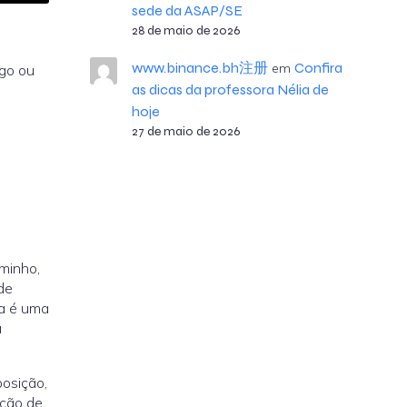
sede da ASAP/SE
28 de maio de 2026
www.binance.bh注册
Confira
em
go ou
as dicas da professora Nélia de
hoje
27 de maio de 2026
aminho,
de
ia é uma
u
osição,
ação de