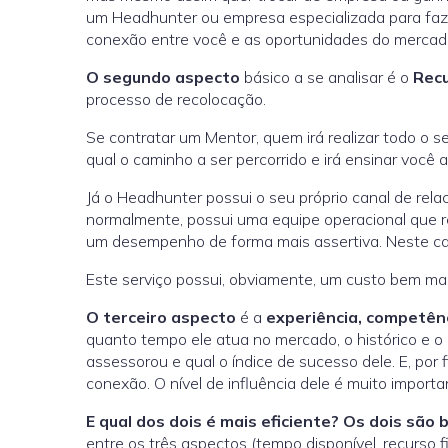
um Headhunter ou empresa especializada para fazer 
conexão entre você e as oportunidades do mercad
O segundo aspecto
básico a se analisar é o
Recu
processo de recolocação.
Se contratar um Mentor, quem irá realizar todo o ser
qual o caminho a ser percorrido e irá ensinar você
Já o Headhunter possui o seu próprio canal de rel
normalmente, possui uma equipe operacional que re
um desempenho de forma mais assertiva. Neste cas
Este serviço possui, obviamente, um custo bem maio
O terceiro aspecto
é a
experiência, competênc
quanto tempo ele atua no mercado, o histórico e o
assessorou e qual o índice de sucesso dele. E, por
conexão. O nível de influência dele é muito importa
E qual dos dois é mais eficiente? Os dois são 
entre os três aspectos (tempo disponível, recurso f