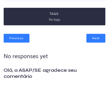
TAGS:
No tags
Previous
Next
No responses yet
Olá, a ASAP/SE agradece seu
comentário