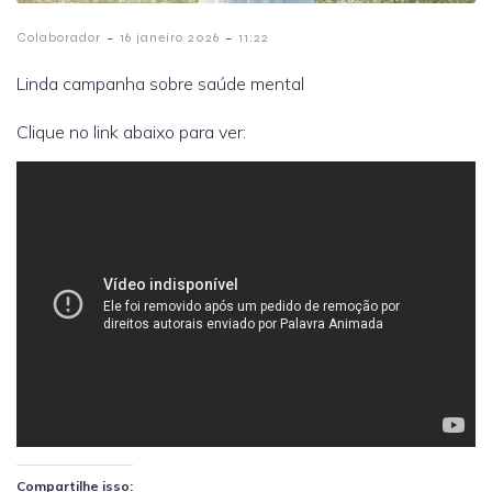
-
-
Colaborador
16 janeiro 2026
11:22
Linda campanha sobre saúde mental
Clique no link abaixo para ver:
Compartilhe isso: