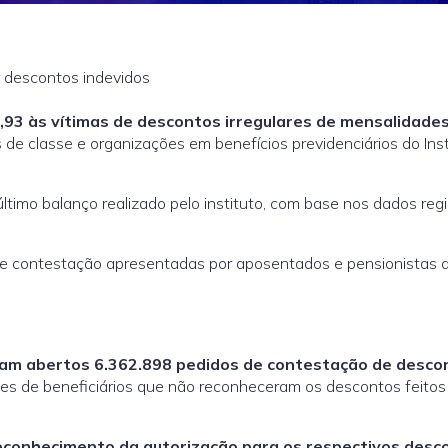
 descontos indevidos
,93 às vítimas de descontos irregulares de mensalidade
s de classe e organizações em benefícios previdenciários do Inst
último balanço realizado pelo instituto, com base nos dados reg
 de contestação apresentadas por aposentados e pensionistas 
oram abertos 6.362.898 pedidos de contestação de desco
es de beneficiários que não reconheceram os descontos feitos
conhecimento da autorização para os respectivos desc