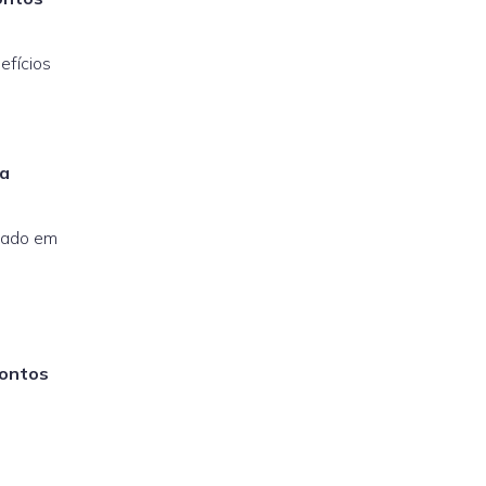
efícios
ra
stado em
contos