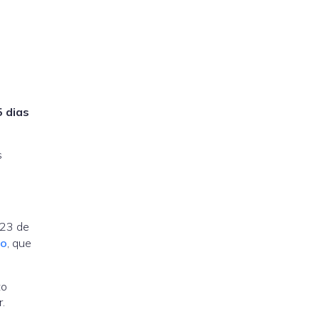
5 dias
s
 23 de
to
, que
to
.