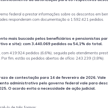
erno federal a prestar informações sobre os descontos em ben
tidades responderam com documentação a 1.592.421 pedidos.
nto mais buscado pelos beneficiários e pensionistas pa
tivo e site): com 3.440.069 pedidos ou 54,1% do total.
5, com 419.924 pedidos (6,6%), seguida pelo atendimento pre
Por fim, estão os pedidos abertos de ofício: 243.239 (3,8%).
razo de contestação para 14 de fevereiro de 2026. Vale
ento administrativo pelo governo federal vale para des
25. O acordo evita a necessidade de ação judicial.
zê-lo de três formas: