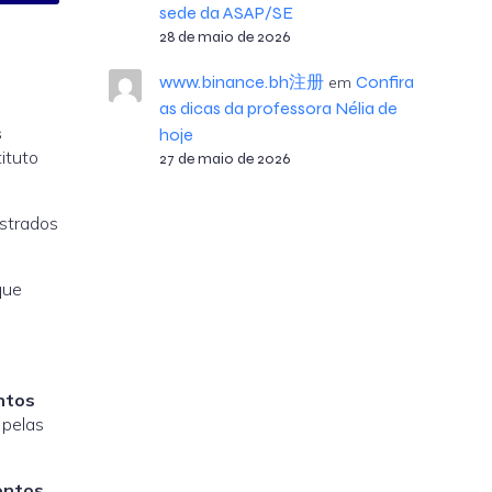
sede da ASAP/SE
28 de maio de 2026
www.binance.bh注册
Confira
em
as dicas da professora Nélia de
s
hoje
ituto
27 de maio de 2026
istrados
que
ntos
 pelas
ontos