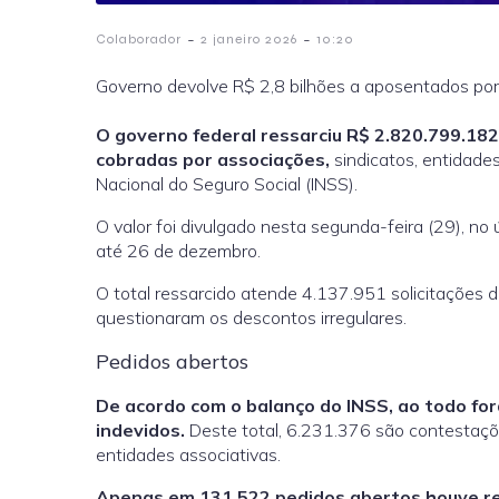
-
-
Colaborador
2 janeiro 2026
10:20
Governo devolve R$ 2,8 bilhões a aposentados por
O governo federal ressarciu R$ 2.820.799.182
cobradas por associações,
sindicatos, entidade
Nacional do Seguro Social (INSS).
O valor foi divulgado nesta segunda-feira (29), no 
até 26 de dezembro.
O total ressarcido atende 4.137.951 solicitações
questionaram os descontos irregulares.
Pedidos abertos
De acordo com o balanço do INSS, ao todo f
indevidos.
Deste total, 6.231.376 são contestaçõ
entidades associativas.
Apenas em 131.522 pedidos abertos houve re