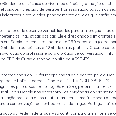
e vão desde do técnico de nível médio à pós-graduação stricto 
 refugiados no estado de Sergipe. Por essa razão buscamos seu
 imigrantes e refugiados, principalmente aqueles que estão e
em o foco de desenvolver habilidades para a interação cotidi
etências linguísticas básicas. Ele é direcionado a imigrantes e
em em Sergipe e tem carga horária de 250 horas-aula (corresp
125h de aulas teóricas e 125h de aulas práticas. O curso conta
avaliação do professor e para a prática de conversação. (Info
 no PPC do Curso disponível no site da ASSRI/IFS –
ternacionais do IFS foi recepcionada pelo agente policial Deni
egado de Polícia Federal e Chefe da DELEMIG/DREX/SR/PF/SE, 
igrantes por cursos de Português em Sergipe, principalmente, p
olicial Denis Donald nos apresentou as exigências do Ministério 
alização brasileira e nos relatou também como funcionou o pr
para a comprovação de conhecimento da Língua Portuguesa”, di
ação da Rede Federal que visa contribuir para a melhor inser