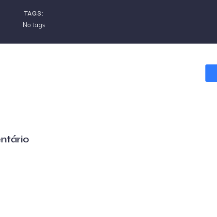
TAGS:
No tags
ntário