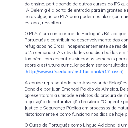
do ensino, participando de outros cursos do IFS qu
“A Delemig é a porta de entrada para imigrantes e
na divulgação do PLA para podermos alcançar mais
estado”, ressaltou.
O PLA é um curso online de Português Básico que t
Português e contribuir no desenvolvimento das comp
refugiados no Brasil, independentemente se resid
a 25 semanas). As atividades são distribuídas em 
também, com encontros síncronos semanais para a 
sobre a estrutura curricular podem ser consultadas
http://www.ifs.edu.br/institucional/517-assri
).
A equipe representada pelo Assessor de Relações In
Donald e por Juan Emanoel Paixão de Almeida, Del
apresentaram a unidade e relatos da procura de im
requisição de naturalização brasileira. “O agente p
Justiça e Segurança Pública em processos da natur
historicamente e como funciona nos dias de hoje 
O Curso de Português como Língua Adicional é uma 