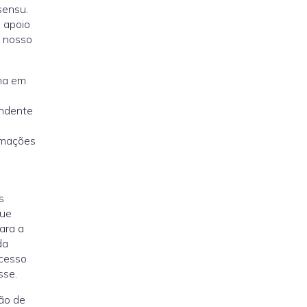
sensu.
 apoio
m nosso
ana em
ondente
,
rmações
s
que
ara a
da
ocesso
sse.
ção de