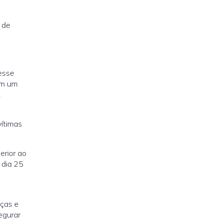
 de
esse
am um
1
ítimas
erior ao
 dia 25
nças e
egurar