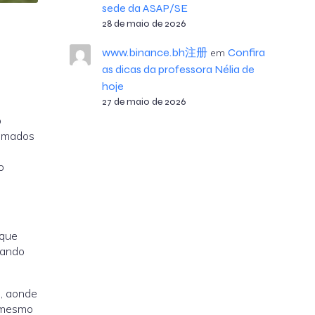
sede da ASAP/SE
28 de maio de 2026
www.binance.bh注册
Confira
em
as dicas da professora Nélia de
hoje
27 de maio de 2026
o
eimados
o
 que
uando
s, aonde
 mesmo