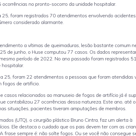
ocorrências no pronto-socorro da unidade hospitalar.
 a 25, foram registrados 70 atendimentos envolvendo acidentes
número considerado alarmante.
endimento a vítimas de queimaduras, lesão bastante comum n
º a 25 de junho, o Huse computou 77 casos. Os dados represent
esmo período de 2022. No ano passado foram registrados 5
hospitalar.
 a 25, foram 22 atendimentos a pessoas que foram atendidas v
fogos de artificio.
 casos relacionados ao manuseio de fogos de artifício já é sup
ue contabilizou 27 ocorrências dessa natureza. Este ano, até o
gumas situações, pacientes tiveram amputações de membros.
os (UTQ), o cirurgião plástico Bruno Cintra, faz um alerta à
ícios. Ele destaca o cuidado que os pais devem ter com as cria
“A frase sempre é: não solte fogos. Ou se você não consegue s