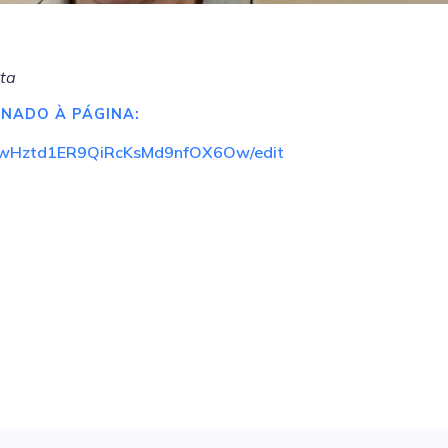
sta
ONADO À PÁGINA:
ii2wHztd1ER9QiRcKsMd9nfOX6Ow/edit