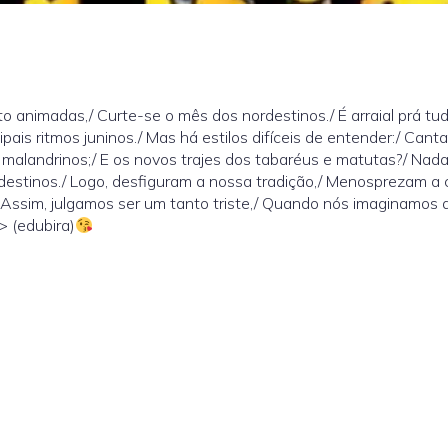
o animadas,/ Curte-se o mês dos nordestinos./ É arraial prá tu
cipais ritmos juninos./ Mas há estilos difíceis de entender:/ Cant
malandrinos;/ E os novos trajes dos tabaréus e matutas?/ Nad
andestinos./ Logo, desfiguram a nossa tradição,/ Menosprezam a 
 Assim, julgamos ser um tanto triste,/ Quando nós imaginamos 
> (edubira)