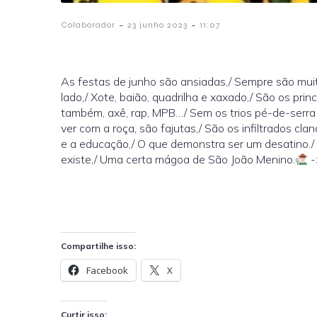
-
-
Colaborador
23 junho 2023
11:07
As festas de junho são ansiadas,/ Sempre são muit
lado,/ Xote, baião, quadrilha e xaxado,/ São os prin
também, axê, rap, MPB…/ Sem os trios pé-de-serra 
ver com a roça, são fajutas,/ São os infiltrados cl
e a educação,/ O que demonstra ser um desatino./
existe,/ Uma certa mágoa de São João Menino.
-
Compartilhe isso:
Facebook
X
Curtir isso: