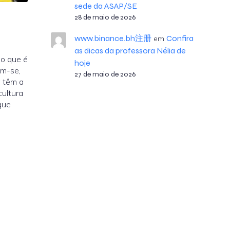
sede da ASAP/SE
28 de maio de 2026
www.binance.bh注册
Confira
em
as dicas da professora Nélia de
do que é
hoje
am-se,
27 de maio de 2026
a têm a
cultura
que