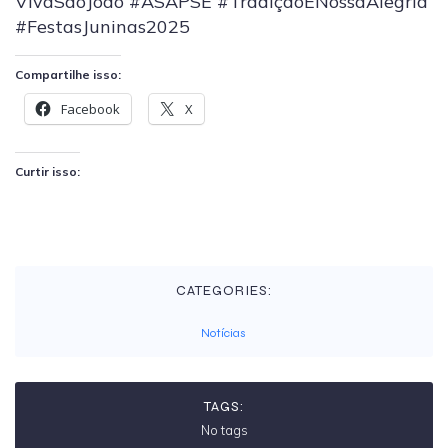
VivaSãoJoão #ASAPSE #TradiçãoENossaAlegria
#FestasJuninas2025
Compartilhe isso:
Facebook
X
Curtir isso:
CATEGORIES:
Notícias
TAGS:
No tags