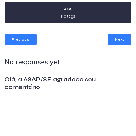
TAGS:
No tags
Previous
Next
No responses yet
Olá, a ASAP/SE agradece seu
comentário