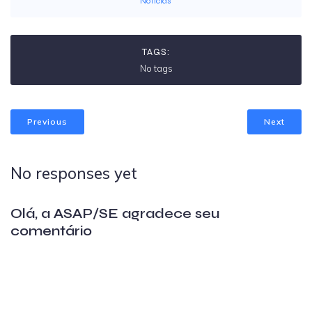
Notícias
TAGS:
No tags
Previous
Next
No responses yet
Olá, a ASAP/SE agradece seu
comentário