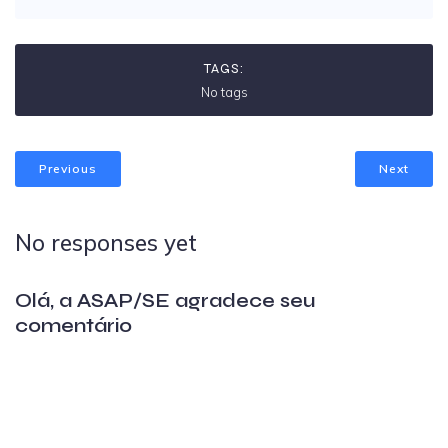
TAGS:
No tags
Previous
Next
No responses yet
Olá, a ASAP/SE agradece seu
comentário