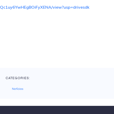
tPoQc1uy6YwHEgBOiFyXENA/view?usp=drivesdk
CATEGORIES:
Notícias