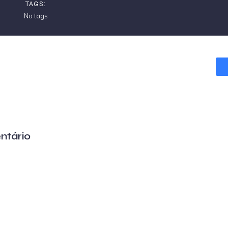
TAGS:
No tags
ntário