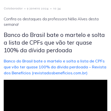
-
-
Colaborador
9 janeiro 2024
10:34
Confira os destaques da professora Nélia Alves desta
semana!
Banco do Brasil bate o martelo e solta
a lista de CPFs que vão ter quase
100% da dívida perdoada
Banco do Brasil bate o martelo e solta a lista de CPFs
que vão ter quase 100% da dívida perdoada – Revista
dos Benefícios (revistadosbeneficios.com.br)