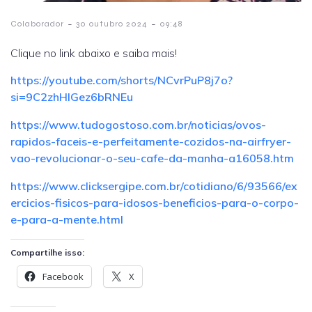
-
-
Colaborador
30 outubro 2024
09:48
Clique no link abaixo e saiba mais!
https://youtube.com/shorts/NCvrPuP8j7o?
si=9C2zhHlGez6bRNEu
https://www.tudogostoso.com.br/noticias/ovos-
rapidos-faceis-e-perfeitamente-cozidos-na-airfryer-
vao-revolucionar-o-seu-cafe-da-manha-a16058.htm
https://www.clicksergipe.com.br/cotidiano/6/93566/ex
ercicios-fisicos-para-idosos-beneficios-para-o-corpo-
e-para-a-mente.html
Compartilhe isso:
Facebook
X