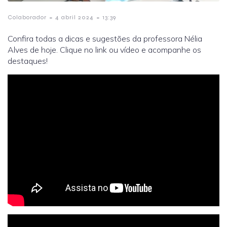
-
-
Colaborador
4 abril 2024
13:39
Confira todas a dicas e sugestões da professora Nélia
Alves de hoje. Clique no link ou vídeo e acompanhe os
destaques!