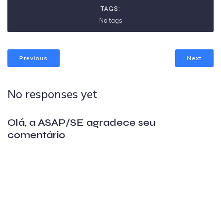
TAGS:
No tags
Previous
Next
No responses yet
Olá, a ASAP/SE agradece seu
comentário