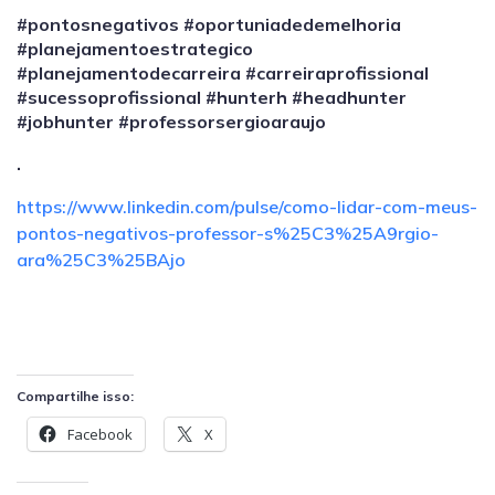
#pontosnegativos
#oportuniadedemelhoria
#planejamentoestrategico
#planejamentodecarreira
#carreiraprofissional
#sucessoprofissional
#hunterh
#headhunter
#jobhunter
#professorsergioaraujo
.
https://www.linkedin.com/pulse/como-lidar-com-meus-
pontos-negativos-professor-s%25C3%25A9rgio-
ara%25C3%25BAjo
Compartilhe isso:
Facebook
X