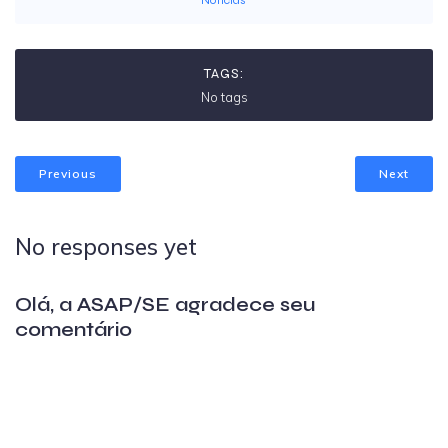
TAGS:
No tags
Previous
Next
No responses yet
Olá, a ASAP/SE agradece seu
comentário